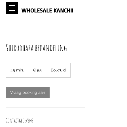
WHOLESALE KANCHII
Shirodhara behandeling
55
euro
45 min.
4
€ 55
Bolkruid
5
m
i
n
Vraag boeking aan
.
Contactgegevens